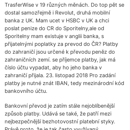
TrasferWise v 19 různých měnách. Do top pět se
dostal samozřejmě i Revolut, druhá mobilní
banka z UK. Mam ucet v HSBC v UK a chci
poslat penize do CR do Sporitelny,ale od
Sporitelny mam existuje v anglii banka, s
přijatelnými poplatky za prevod do ČR? Platby
do zahraničí jsou určené k převodu peněz do
zahraničních zemí. se příjemce platby, jak má
číslo účtu vypadat, aby ho jeho banka v
zahraničí přijala. 23. listopad 2018 Pro zadání
platby je nutné znát IBAN, tedy mezinárodní kód
bankovního účtu.
Bankovní převod je zatím stále nejoblíbenější
způsob platby. Udává se také, že patří mezi
nejbezpečnější bezhotovostní platební styky.
Právě proto, že je tak často využívaný,