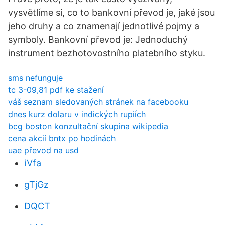
vysvětlíme si, co to bankovní převod je, jaké jsou
jeho druhy a co znamenají jednotlivé pojmy a
symboly. Bankovní převod je: Jednoduchý
instrument bezhotovostního platebního styku.
sms nefunguje
tc 3-09,81 pdf ke stažení
váš seznam sledovaných stránek na facebooku
dnes kurz dolaru v indických rupiích
bcg boston konzultační skupina wikipedia
cena akcií bntx po hodinách
uae převod na usd
iVfa
gTjGz
DQCT