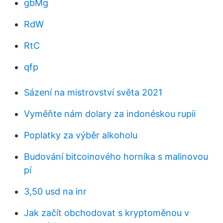
gbMg
RdW
RtC
qfp
Sázení na mistrovství světa 2021
Vyměňte nám dolary za indonéskou rupii
Poplatky za výběr alkoholu
Budování bitcoinového horníka s malinovou
pí
3,50 usd na inr
Jak začít obchodovat s kryptoměnou v