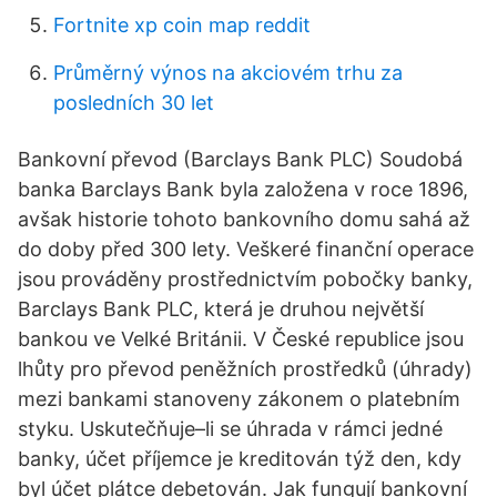
Fortnite xp coin map reddit
Průměrný výnos na akciovém trhu za
posledních 30 let
Bankovní převod (Barclays Bank PLC) Soudobá
banka Barclays Bank byla založena v roce 1896,
avšak historie tohoto bankovního domu sahá až
do doby před 300 lety. Veškeré finanční operace
jsou prováděny prostřednictvím pobočky banky,
Barclays Bank PLC, která je druhou největší
bankou ve Velké Británii. V České republice jsou
lhůty pro převod peněžních prostředků (úhrady)
mezi bankami stanoveny zákonem o platebním
styku. Uskutečňuje–li se úhrada v rámci jedné
banky, účet příjemce je kreditován týž den, kdy
byl účet plátce debetován. Jak fungují bankovní