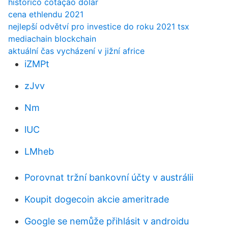
historico cotação dolar
cena ethlendu 2021
nejlepší odvětví pro investice do roku 2021 tsx
mediachain blockchain
aktuální čas vycházení v jižní africe
iZMPt
zJvv
Nm
lUC
LMheb
Porovnat tržní bankovní účty v austrálii
Koupit dogecoin akcie ameritrade
Google se nemůže přihlásit v androidu