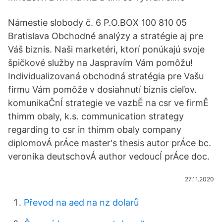
Námestie slobody č. 6 P.O.BOX 100 810 05
Bratislava Obchodné analýzy a stratégie aj pre
Váš biznis. Naši marketéri, ktorí ponúkajú svoje
špičkové služby na Jaspravím Vám pomôžu!
Individualizovaná obchodná stratégia pre Vašu
firmu Vám pomôže v dosiahnutí biznis cieľov.
komunikaČnÍ strategie ve vazbĚ na csr ve firmĚ
thimm obaly, k.s. communication strategy
regarding to csr in thimm obaly company
diplomovÁ prÁce master's thesis autor prÁce bc.
veronika deutschovÁ author vedoucÍ prÁce doc.
27.11.2020
Převod na aed na nz dolarů