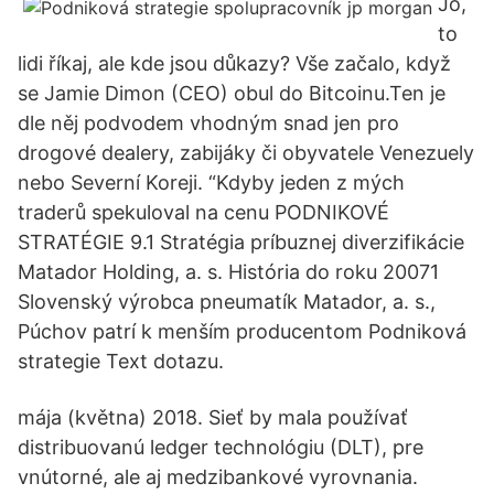
Jo,
to
lidi říkaj, ale kde jsou důkazy? Vše začalo, když
se Jamie Dimon (CEO) obul do Bitcoinu.Ten je
dle něj podvodem vhodným snad jen pro
drogové dealery, zabijáky či obyvatele Venezuely
nebo Severní Koreji. “Kdyby jeden z mých
traderů spekuloval na cenu PODNIKOVÉ
STRATÉGIE 9.1 Stratégia príbuznej diverzifikácie
Matador Holding, a. s. História do roku 20071
Slovenský výrobca pneumatík Matador, a. s.,
Púchov patrí k menším producentom Podniková
strategie Text dotazu.
mája (května) 2018. Sieť by mala používať
distribuovanú ledger technológiu (DLT), pre
vnútorné, ale aj medzibankové vyrovnania.