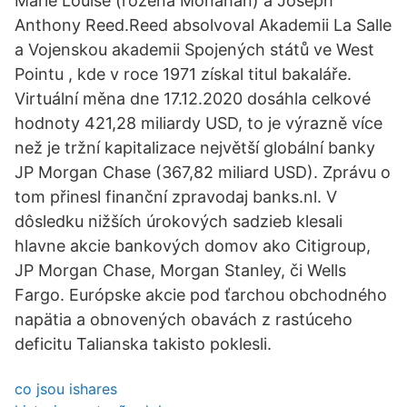
Marie Louise (rozená Monahan) a Joseph
Anthony Reed.Reed absolvoval Akademii La Salle
a Vojenskou akademii Spojených států ve West
Pointu , kde v roce 1971 získal titul bakaláře.
Virtuální měna dne 17.12.2020 dosáhla celkové
hodnoty 421,28 miliardy USD, to je výrazně více
než je tržní kapitalizace největší globální banky
JP Morgan Chase (367,82 miliard USD). Zprávu o
tom přinesl finanční zpravodaj banks.nl. V
dôsledku nižších úrokových sadzieb klesali
hlavne akcie bankových domov ako Citigroup,
JP Morgan Chase, Morgan Stanley, či Wells
Fargo. Európske akcie pod ťarchou obchodného
napätia a obnovených obavách z rastúceho
deficitu Talianska takisto poklesli.
co jsou ishares