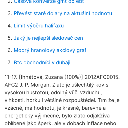
Časová konverze gmt do edt
Převést staré dolary na aktuální hodnotu
Limit výběru halifaxu
Jaký je nejlepší sledovač cen
Modrý hranolový akciový graf
Btc obchodníci v dubaji
11-17. [Ihnátová, Zuzana (100%)] 2012AFC0015.
AFC2 J. P. Morgan. Zlato je ušlechtilý kov s
vysokou hustotou, odolný vůči vzduchu,
vlhkosti, horku i většině rozpouštědel. Tím že je
vzácné, má hodnotu, je krásné, barevné a
energeticky výjimečné, bylo zlato odjakživa
oblíbené jako šperk, ale v dobách inflace nebo