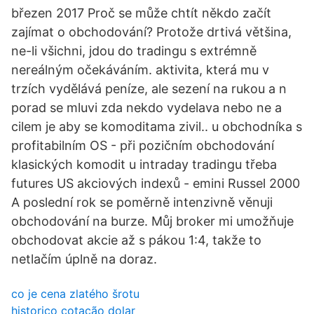
březen 2017 Proč se může chtít někdo začít
zajímat o obchodování? Protože drtivá většina,
ne-li všichni, jdou do tradingu s extrémně
nereálným očekáváním. aktivita, která mu v
trzích vydělává peníze, ale sezení na rukou a n
porad se mluvi zda nekdo vydelava nebo ne a
cilem je aby se komoditama zivil.. u obchodníka s
profitabilním OS - při pozičním obchodování
klasických komodit u intraday tradingu třeba
futures US akciových indexů - emini Russel 2000
A poslední rok se poměrně intenzivně věnuji
obchodování na burze. Můj broker mi umožňuje
obchodovat akcie až s pákou 1:4, takže to
netlačím úplně na doraz.
co je cena zlatého šrotu
historico cotação dolar