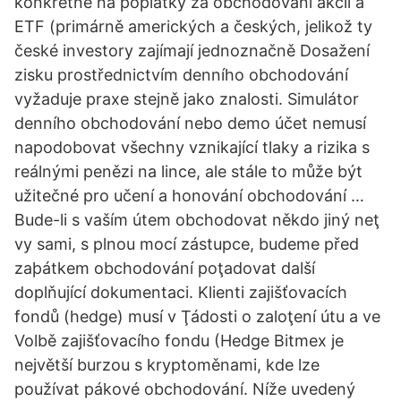
konkrétně na poplatky za obchodování akcií a
ETF (primárně amerických a českých, jelikož ty
české investory zajímají jednoznačně Dosažení
zisku prostřednictvím denního obchodování
vyžaduje praxe stejně jako znalosti. Simulátor
denního obchodování nebo demo účet nemusí
napodobovat všechny vznikající tlaky a rizika s
reálnými penězi na lince, ale stále to může být
užitečné pro učení a honování obchodování …
Bude-li s vaším útem obchodovat někdo jiný neţ
vy sami, s plnou mocí zástupce, budeme před
zaþátkem obchodování poţadovat další
doplňující dokumentaci. Klienti zajišťovacích
fondů (hedge) musí v Ţádosti o zaloţení útu a ve
Volbě zajišťovacího fondu (Hedge Bitmex je
největší burzou s kryptoměnami, kde lze
používat pákové obchodování. Níže uvedený