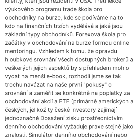
klienty, kteří jsou rezidenti v USA. Třetí lekce
výukového programu trade škola pro
obchodníky na burze, kde se podíváme na to
kdo na finančních trzích vydělává a jaké jsou
základní typy obchodníků. Forexová škola pro
začátky v obchodování na burze formou online
mentoringu. Vzhledem k tomu, že opravdu
hloubkové srovnání všech dostupných brokerů a
veškerých jejich aspektů by s přehledem mohlo
vydat na menší e-book, rozhodli jsme se tak
trochu navázat na naše první "pokusy" o
srovnání a zaměřit se konkrétně na poplatky za
obchodování akcií a ETF (primárně amerických a
českých, jelikož ty české investory zajímají
jednoznačně Dosažení zisku prostřednictvím
denního obchodování vyžaduje praxe stejně jako
znalosti. Simulátor denního obchodování nebo