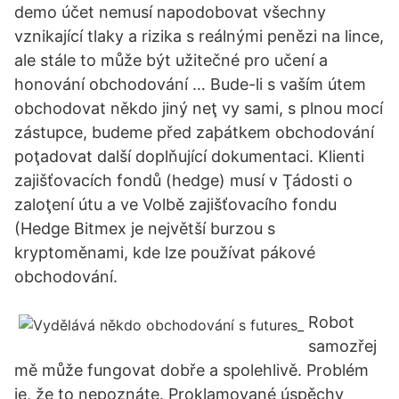
demo účet nemusí napodobovat všechny
vznikající tlaky a rizika s reálnými penězi na lince,
ale stále to může být užitečné pro učení a
honování obchodování … Bude-li s vaším útem
obchodovat někdo jiný neţ vy sami, s plnou mocí
zástupce, budeme před zaþátkem obchodování
poţadovat další doplňující dokumentaci. Klienti
zajišťovacích fondů (hedge) musí v Ţádosti o
zaloţení útu a ve Volbě zajišťovacího fondu
(Hedge Bitmex je největší burzou s
kryptoměnami, kde lze používat pákové
obchodování.
Robot
samozřej
mě může fungovat dobře a spolehlivě. Problém
je, že to nepoznáte. Proklamované úspěchy