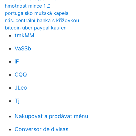
hmotnost mince 1 £
portugalsko mužská kapela
nás. centrální banka s křížovkou
bitcoin über paypal kaufen
tmkMM
VaSSb
iF
CQQ
JLeo
Tj
Nakupovat a prodávat měnu
Conversor de divisas