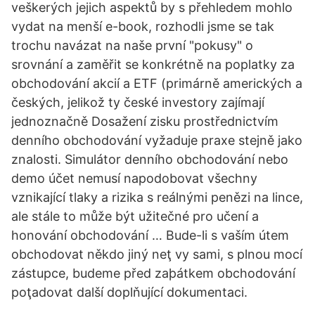
veškerých jejich aspektů by s přehledem mohlo
vydat na menší e-book, rozhodli jsme se tak
trochu navázat na naše první "pokusy" o
srovnání a zaměřit se konkrétně na poplatky za
obchodování akcií a ETF (primárně amerických a
českých, jelikož ty české investory zajímají
jednoznačně Dosažení zisku prostřednictvím
denního obchodování vyžaduje praxe stejně jako
znalosti. Simulátor denního obchodování nebo
demo účet nemusí napodobovat všechny
vznikající tlaky a rizika s reálnými penězi na lince,
ale stále to může být užitečné pro učení a
honování obchodování … Bude-li s vaším útem
obchodovat někdo jiný neţ vy sami, s plnou mocí
zástupce, budeme před zaþátkem obchodování
poţadovat další doplňující dokumentaci.