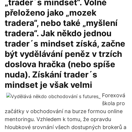
„trader´s mindset“. Volně
přeloženo jako „mozek
tradera“, nebo také „myšlení
tradera“. Jak někdo jednou
trader´s mindset získá, začne
být vydělávání peněz v trzích
doslova hračka (nebo spíše
nuda). Získání trader´s
mindset je však velmi
Forexová
škola pro
začátky v obchodování na burze formou online
mentoringu. Vzhledem k tomu, že opravdu
hloubkové srovnání všech dostupných brokerů a