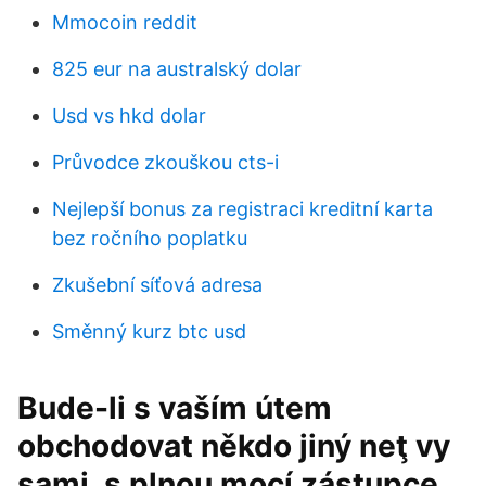
Mmocoin reddit
825 eur na australský dolar
Usd vs hkd dolar
Průvodce zkouškou cts-i
Nejlepší bonus za registraci kreditní karta
bez ročního poplatku
Zkušební síťová adresa
Směnný kurz btc usd
Bude-li s vaším útem
obchodovat někdo jiný neţ vy
sami, s plnou mocí zástupce,