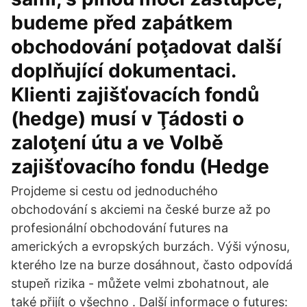
budeme před zaþátkem
obchodování poţadovat další
doplňující dokumentaci.
Klienti zajišťovacích fondů
(hedge) musí v Ţádosti o
zaloţení útu a ve Volbě
zajišťovacího fondu (Hedge
Projdeme si cestu od jednoduchého
obchodování s akciemi na české burze až po
profesionální obchodování futures na
amerických a evropských burzách. Výši výnosu,
kterého lze na burze dosáhnout, často odpovídá
stupeň rizika - můžete velmi zbohatnout, ale
také přijít o všechno . Další informace o futures: