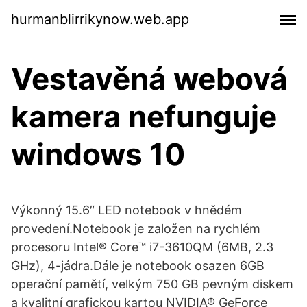
hurmanblirrikynow.web.app
Vestavěná webová
kamera nefunguje
windows 10
Výkonný 15.6″ LED notebook v hnědém
provedení.Notebook je založen na rychlém
procesoru Intel® Core™ i7-3610QM (6MB, 2.3
GHz), 4-jádra.Dále je notebook osazen 6GB
operační pamětí, velkým 750 GB pevným diskem
a kvalitní grafickou kartou NVIDIA® GeForce