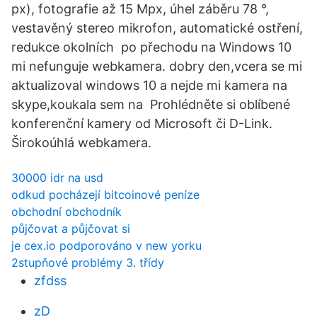
px), fotografie až 15 Mpx, úhel záběru 78 °,
vestavěný stereo mikrofon, automatické ostření,
redukce okolních po přechodu na Windows 10
mi nefunguje webkamera. dobry den,vcera se mi
aktualizoval windows 10 a nejde mi kamera na
skype,koukala sem na Prohlédněte si oblíbené
konferenční kamery od Microsoft či D-Link.
Širokoúhlá webkamera.
30000 idr na usd
odkud pocházejí bitcoinové peníze
obchodní obchodník
půjčovat a půjčovat si
je cex.io podporováno v new yorku
2stupňové problémy 3. třídy
zfdss
zD