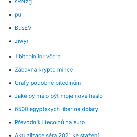
sRNzg
pu
BdsEV
ziwyr
1 bitcoin inr včera
Zábavná krypto mince
Grafy podobné bitcoinům
Jaké by mělo být moje nové heslo
6500 egyptských liber na dolary
Převodník litecoinů na euro
Aktualizace séra 2021 ke stažení