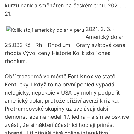
kurzů bank a směnáren na českém trhu. 2021. 1.
21.
2021. 2. 3. ·
Americký dolar
25,032 Kč | Rh – Rhodium – Grafy světová cena
rhodia Vývoj ceny Historie Kolik stojí dnes
rhodium.
Obří trezor má ve městě Fort Knox ve státě
Kentucky. I když to na první pohled vypadá
nelogicky, nepokoje v USA by mohly podpořit
americký dolar, protože přiživí averzi k riziku.
Protrumpovské skupiny už svolávají další
demonstrace na neděli 17. ledna – a šíří se ošklivé
zvěsti, že si někteří účastníci hodlají přinést
zbraně. Jiří přináší živě online interaktivní