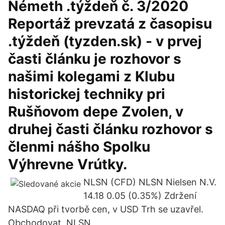
Németh .týždeň č. 3/2020
Reportáž prevzatá z časopisu
.týždeň (tyzden.sk) - v prvej
časti článku je rozhovor s
našimi kolegami z Klubu
historickej techniky pri
Rušňovom depe Zvolen, v
druhej časti článku rozhovor s
členmi nášho Spolku
Výhrevne Vrútky.
NLSN (CFD) NLSN Nielsen N.V.
14.18 0.05 (0.35%) Zdržení
NASDAQ při tvorbě cen, v USD Trh se uzavřel.
Obchodovat. NLSN.