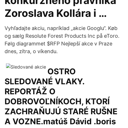
konkurzného právnika
Zoroslava Kollára i …
Vyhľadajte akciu, napríklad „akcie Googlu“. Køb
og sælg Resolute Forest Products Inc på eToro.
Følg diagrammet $RFP Nejlepší akce v Praze
dnes, zítra, o víkendu.
OSTRO
SLEDOVANÉ VLAKY.
REPORTÁŽ O
DOBROVOĽNÍKOCH, KTORÍ
ZACHRAŇUJÚ STARÉ RUŠNE
A VOZNE.matúš Dávid .boris