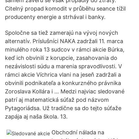
samém závěru se však propadly do ztráty.
Citelný propad komodit v průběhu seance tížil
producenty energie a strhával i banky.
Spoločne sa tiež zamerajú na vývoj nových
alternatív. Príslušníci NAKA zadržali 11. marca
minulého roka 13 sudcov v rámci akcie Búrka,
keď ich obvinili z korupcie, zasahovania do
nezávislosti súdu a marenia spravodlivosti. V
rámci akcie Víchrica vlani na jeseň zadržali a
obvinili podnikateľa a konkurzného právnika
Zoroslava Kollára i … Medzi najviac sledované
patrí aj matematická súťaž pod názvom
Pytagoriádsa. Už tradične sa do tejto súťaže
zapája aj naša škola. 13.
Obchodní nálada na