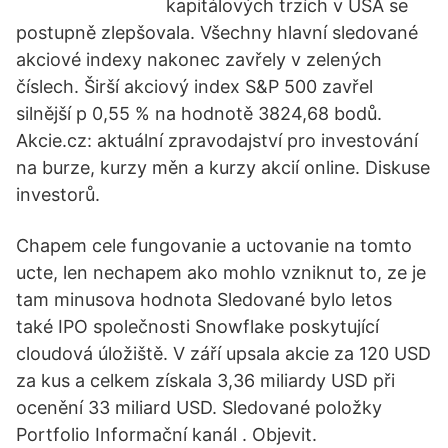
kapitálových trzích v USA se
postupně zlepšovala. Všechny hlavní sledované
akciové indexy nakonec zavřely v zelených
číslech. Širší akciový index S&P 500 zavřel
silnější p 0,55 % na hodnotě 3824,68 bodů.
Akcie.cz: aktuální zpravodajství pro investování
na burze, kurzy měn a kurzy akcií online. Diskuse
investorů.
Chapem cele fungovanie a uctovanie na tomto
ucte, len nechapem ako mohlo vzniknut to, ze je
tam minusova hodnota Sledované bylo letos
také IPO společnosti Snowflake poskytující
cloudová úložiště. V září upsala akcie za 120 USD
za kus a celkem získala 3,36 miliardy USD při
ocenění 33 miliard USD. Sledované položky
Portfolio Informační kanál . Objevit.