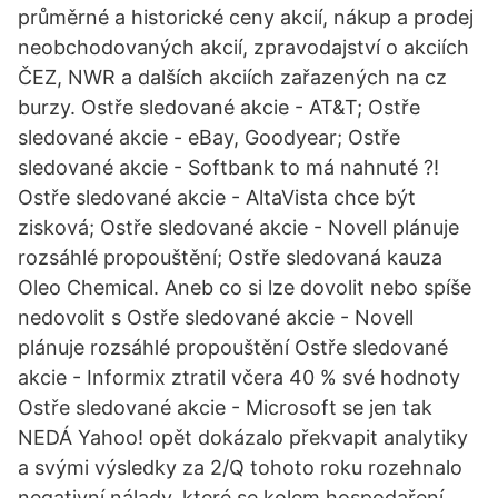
průměrné a historické ceny akcií, nákup a prodej
neobchodovaných akcií, zpravodajství o akciích
ČEZ, NWR a dalších akciích zařazených na cz
burzy. Ostře sledované akcie - AT&T; Ostře
sledované akcie - eBay, Goodyear; Ostře
sledované akcie - Softbank to má nahnuté ?!
Ostře sledované akcie - AltaVista chce být
zisková; Ostře sledované akcie - Novell plánuje
rozsáhlé propouštění; Ostře sledovaná kauza
Oleo Chemical. Aneb co si lze dovolit nebo spíše
nedovolit s Ostře sledované akcie - Novell
plánuje rozsáhlé propouštění Ostře sledované
akcie - Informix ztratil včera 40 % své hodnoty
Ostře sledované akcie - Microsoft se jen tak
NEDÁ Yahoo! opět dokázalo překvapit analytiky
a svými výsledky za 2/Q tohoto roku rozehnalo
negativní nálady, které se kolem hospodaření