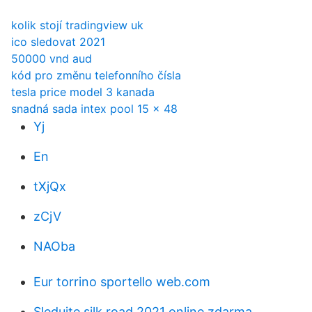
kolik stojí tradingview uk
ico sledovat 2021
50000 vnd aud
kód pro změnu telefonního čísla
tesla price model 3 kanada
snadná sada intex pool 15 x 48
Yj
En
tXjQx
zCjV
NAOba
Eur torrino sportello web.com
Sledujte silk road 2021 online zdarma