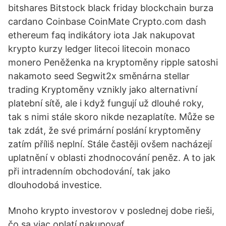
bitshares Bitstock black friday blockchain burza
cardano Coinbase CoinMate Crypto.com dash
ethereum faq indikátory iota Jak nakupovat
krypto kurzy ledger litecoi litecoin monaco
monero Peněženka na kryptoměny ripple satoshi
nakamoto seed Segwit2x směnárna stellar
trading Kryptoměny vznikly jako alternativní
platební sítě, ale i když fungují už dlouhé roky,
tak s nimi stále skoro nikde nezaplatíte. Může se
tak zdát, že své primární poslání kryptoměny
zatím příliš neplní. Stále častěji ovšem nacházejí
uplatnění v oblasti zhodnocování peněz. A to jak
při intradenním obchodování, tak jako
dlouhodobá investice.
Mnoho krypto investorov v poslednej dobe rieši,
čo sa viac oplatí nakupovať.