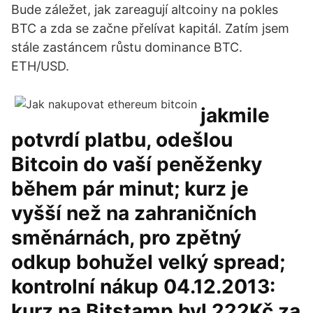
Bude záležet, jak zareagují altcoiny na pokles
BTC a zda se začne přelívat kapitál. Zatím jsem
stále zastáncem růstu dominance BTC.
ETH/USD.
jakmile
potvrdí platbu, odešlou
Bitcoin do vaší peněženky
během pár minut; kurz je
vyšší než na zahraničních
směnárnách, pro zpětný
odkup bohužel velký spread;
kontrolní nákup 04.12.2013:
kurz na Bitstamp byl 222Kč za